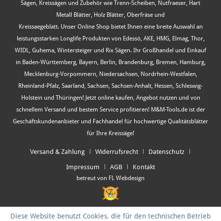
Sägen, Kreissägen und Zubehör wie Trenn-Scheiben, Nutfraeser, Hart
Metall Blätter, Holz Blätter, Oberfräse und
Kreissaegeblatt. Unser Online Shop bietet Ihnen eine breite Auswahl an
leistungsstarken Longlife Produkten von Edessö, AKE, HMG, Elmag, Thor,
WIDL, Guhema, Wintersteiger und Rix Sägen. Ihr Großhandel und Einkauf
in Baden-Württemberg, Bayern, Berlin, Brandenburg, Bremen, Hamburg,
Mecklenburg-Vorpommern, Niedersachsen, Nordrhein-Westfalen,
Rheinland-Pfalz, Saarland, Sachsen, Sachsen-Anhalt, Hessen, Schleswig-
Holstein und Thüringen! Jetzt online kaufen, Angebot nutzen und von
schnellem Versand und bestem Service profitieren! M&M-Tools.de ist der
Geschäftskundenanbieter und Fachhandel für hochwertige Qualitätsblätter
für Ihre Kreissäge!
Versand & Zahlung
Widerrufsrecht
Datenschutz
Impressum
AGB
Kontakt
betreut von FL Webdesign
Diese Website benutzt Cookies, die für den technischen Betrieb