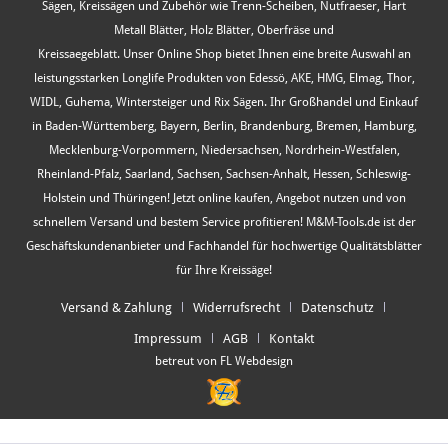
Sägen, Kreissägen und Zubehör wie Trenn-Scheiben, Nutfraeser, Hart
Metall Blätter, Holz Blätter, Oberfräse und
Kreissaegeblatt. Unser Online Shop bietet Ihnen eine breite Auswahl an
leistungsstarken Longlife Produkten von Edessö, AKE, HMG, Elmag, Thor,
WIDL, Guhema, Wintersteiger und Rix Sägen. Ihr Großhandel und Einkauf
in Baden-Württemberg, Bayern, Berlin, Brandenburg, Bremen, Hamburg,
Mecklenburg-Vorpommern, Niedersachsen, Nordrhein-Westfalen,
Rheinland-Pfalz, Saarland, Sachsen, Sachsen-Anhalt, Hessen, Schleswig-
Holstein und Thüringen! Jetzt online kaufen, Angebot nutzen und von
schnellem Versand und bestem Service profitieren! M&M-Tools.de ist der
Geschäftskundenanbieter und Fachhandel für hochwertige Qualitätsblätter
für Ihre Kreissäge!
Versand & Zahlung
Widerrufsrecht
Datenschutz
Impressum
AGB
Kontakt
betreut von FL Webdesign