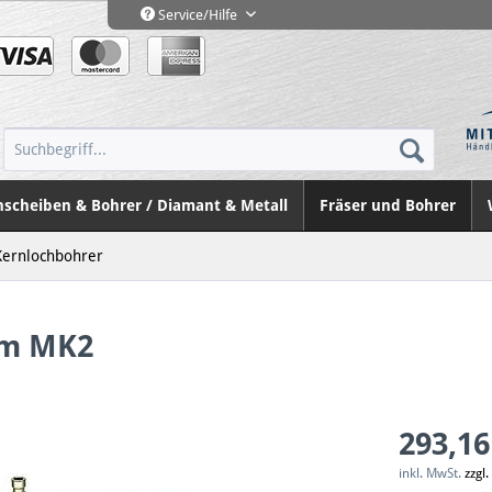
Service/Hilfe
nscheiben & Bohrer / Diamant & Metall
Fräser und Bohrer
Kernlochbohrer
em MK2
293,16
inkl. MwSt.
zzgl