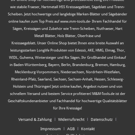
wie stabile Fraeser, Hartmetall HSS Kreissaegeblatt, Sägeblatt und Trenn-
Scheiben. Jetzt hochwertige und langlebige Marken-Blätter und Sägebänder
online kaufen zum Top Preis auf www.mm-tools.de- Ihrem Fachhandel für
Sägen, Kreissägen und Zubehör wie Trenn-Scheiben, Nutfraeser, Hart
Metall Blätter, Holz Blätter, Oberfräse und
Kreissaegeblatt. Unser Online Shop bietet Ihnen eine breite Auswahl an
leistungsstarken Longlife Produkten von Edessö, AKE, HMG, Elmag, Thor,
WIDL, Guhema, Wintersteiger und Rix Sägen. Ihr Großhandel und Einkauf
in Baden-Württemberg, Bayern, Berlin, Brandenburg, Bremen, Hamburg,
Mecklenburg-Vorpommern, Niedersachsen, Nordrhein-Westfalen,
Rheinland-Pfalz, Saarland, Sachsen, Sachsen-Anhalt, Hessen, Schleswig-
Holstein und Thüringen! Jetzt online kaufen, Angebot nutzen und von
schnellem Versand und bestem Service profitieren! M&M-Tools.de ist der
Geschäftskundenanbieter und Fachhandel für hochwertige Qualitätsblätter
für Ihre Kreissäge!
Versand & Zahlung
Widerrufsrecht
Datenschutz
Impressum
AGB
Kontakt