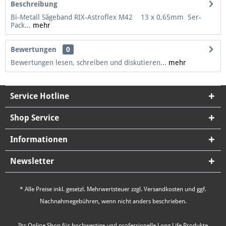
Beschreibung
Bi-Metall Sägeband RIX-Astroflex M42 13 x 0,65mm 5er-
Pack...
mehr
Bewertungen
0
Bewertungen lesen, schreiben und diskutieren...
mehr
Service Hotline
Shop Service
Informationen
Newsletter
* Alle Preise inkl. gesetzl. Mehrwertsteuer zzgl.
Versandkosten
und ggf.
Nachnahmegebühren, wenn nicht anders beschrieben.
Ihr Online Shop für hochwertige und professionelle Long Life Produkte