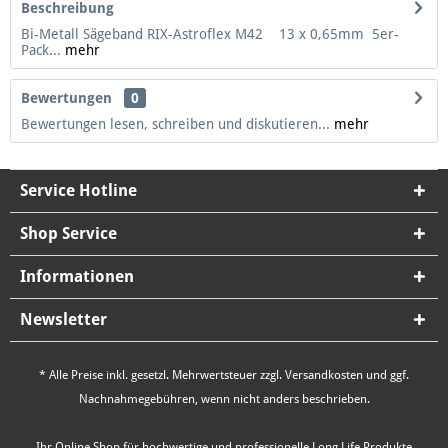
Beschreibung
Bi-Metall Sägeband RIX-Astroflex M42 13 x 0,65mm 5er-
Pack...
mehr
Bewertungen
0
Bewertungen lesen, schreiben und diskutieren...
mehr
Service Hotline
Shop Service
Informationen
Newsletter
* Alle Preise inkl. gesetzl. Mehrwertsteuer zzgl.
Versandkosten
und ggf.
Nachnahmegebühren, wenn nicht anders beschrieben.
Ihr Online Shop für hochwertige und professionelle Long Life Produkte