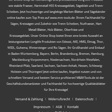
wie stabile Fraeser, Hartmetall HSS Kreissaegeblatt, Sägeblatt und Trenn-
Scheiben. Jetzt hochwertige und langlebige Marken-Blätter und Sägebänder
online kaufen zum Top Preis auf www.mm-tools.de- Ihrem Fachhandel für
Sägen, Kreissägen und Zubehör wie Trenn-Scheiben, Nutfraeser, Hart
Metall Blätter, Holz Blätter, Oberfräse und
Kreissaegeblatt. Unser Online Shop bietet Ihnen eine breite Auswahl an
leistungsstarken Longlife Produkten von Edessö, AKE, HMG, Elmag, Thor,
WIDL, Guhema, Wintersteiger und Rix Sägen. Ihr Großhandel und Einkauf
in Baden-Württemberg, Bayern, Berlin, Brandenburg, Bremen, Hamburg,
Mecklenburg-Vorpommern, Niedersachsen, Nordrhein-Westfalen,
Rheinland-Pfalz, Saarland, Sachsen, Sachsen-Anhalt, Hessen, Schleswig-
Holstein und Thüringen! Jetzt online kaufen, Angebot nutzen und von
schnellem Versand und bestem Service profitieren! M&M-Tools.de ist der
Geschäftskundenanbieter und Fachhandel für hochwertige Qualitätsblätter
für Ihre Kreissäge!
Versand & Zahlung
Widerrufsrecht
Datenschutz
Impressum
AGB
Kontakt