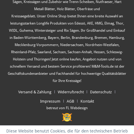
Sägen, Kreissägen und Zubehör wie Trenn-Scheiben, Nutfraeser, Hart
Metall Blätter, Holz Blätter, Oberfräse und
Kreissaegeblatt. Unser Online Shop bietet Ihnen eine breite Auswahl an
leistungsstarken Longlife Produkten von Edessö, AKE, HMG, Elmag, Thor,
WIDL, Guhema, Wintersteiger und Rix Sägen. Ihr Großhandel und Einkauf
in Baden-Württemberg, Bayern, Berlin, Brandenburg, Bremen, Hamburg,
Mecklenburg-Vorpommern, Niedersachsen, Nordrhein-Westfalen,
Rheinland-Pfalz, Saarland, Sachsen, Sachsen-Anhalt, Hessen, Schleswig-
Holstein und Thüringen! Jetzt online kaufen, Angebot nutzen und von
schnellem Versand und bestem Service profitieren! M&M-Tools.de ist der
Geschäftskundenanbieter und Fachhandel für hochwertige Qualitätsblätter
für Ihre Kreissäge!
Versand & Zahlung
Widerrufsrecht
Datenschutz
Impressum
AGB
Kontakt
betreut von FL Webdesign
Diese Website benutzt Cookies, die für den technischen Betrieb