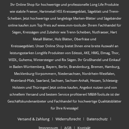
Ihr Online Shop für hochwertige und professionelle Long Life Produkte
wie stabile Fraeser, Hartmetall HSS Kreissaegeblatt, Sägeblatt und Trenn-
Scheiben. Jetzt hochwertige und langlebige Marken-Blätter und Sägebänder
online kaufen zum Top Preis auf www.mm-tools.de- Ihrem Fachhandel für
Sägen, Kreissägen und Zubehör wie Trenn-Scheiben, Nutfraeser, Hart
Metall Blätter, Holz Blätter, Oberfräse und
Kreissaegeblatt. Unser Online Shop bietet Ihnen eine breite Auswahl an
leistungsstarken Longlife Produkten von Edessö, AKE, HMG, Elmag, Thor,
WIDL, Guhema, Wintersteiger und Rix Sägen. Ihr Großhandel und Einkauf
in Baden-Württemberg, Bayern, Berlin, Brandenburg, Bremen, Hamburg,
Mecklenburg-Vorpommern, Niedersachsen, Nordrhein-Westfalen,
Rheinland-Pfalz, Saarland, Sachsen, Sachsen-Anhalt, Hessen, Schleswig-
Holstein und Thüringen! Jetzt online kaufen, Angebot nutzen und von
schnellem Versand und bestem Service profitieren! M&M-Tools.de ist der
Geschäftskundenanbieter und Fachhandel für hochwertige Qualitätsblätter
für Ihre Kreissäge!
Versand & Zahlung
Widerrufsrecht
Datenschutz
Impressum
AGB
Kontakt