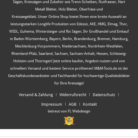
Sägen, Kreissägen und Zubehör wie Trenn-Scheiben, Nutfraeser, Hart
Metall Blätter, Holz Blätter, Oberfräse und
Kreissaegeblatt. Unser Online Shop bietet Ihnen eine breite Auswahl an
leistungsstarken Longlife Produkten von Edessö, AKE, HMG, Elmag, Thor,
WIDL, Guhema, Wintersteiger und Rix Sägen. Ihr Großhandel und Einkauf
in Baden-Württemberg, Bayern, Berlin, Brandenburg, Bremen, Hamburg,
Mecklenburg-Vorpommern, Niedersachsen, Nordrhein-Westfalen,
Rheinland-Pfalz, Saarland, Sachsen, Sachsen-Anhalt, Hessen, Schleswig-
Holstein und Thüringen! Jetzt online kaufen, Angebot nutzen und von
schnellem Versand und bestem Service profitieren! M&M-Tools.de ist der
Geschäftskundenanbieter und Fachhandel für hochwertige Qualitätsblätter
für Ihre Kreissäge!
Versand & Zahlung
Widerrufsrecht
Datenschutz
Impressum
AGB
Kontakt
betreut von FL Webdesign