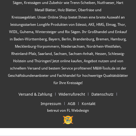
Sägen, Kreissägen und Zubehör wie Trenn-Scheiben, Nutfraeser, Hart
Metall Blätter, Holz Blätter, Oberfräse und
Kreissaegeblatt. Unser Online Shop bietet Ihnen eine breite Auswahl an
leistungsstarken Longlife Produkten von Edessö, AKE, HMG, Elmag, Thor,
WIDL, Guhema, Wintersteiger und Rix Sägen. Ihr Großhandel und Einkauf
in Baden-Württemberg, Bayern, Berlin, Brandenburg, Bremen, Hamburg,
Mecklenburg-Vorpommern, Niedersachsen, Nordrhein-Westfalen,
Rheinland-Pfalz, Saarland, Sachsen, Sachsen-Anhalt, Hessen, Schleswig-
Holstein und Thüringen! Jetzt online kaufen, Angebot nutzen und von
schnellem Versand und bestem Service profitieren! M&M-Tools.de ist der
Geschäftskundenanbieter und Fachhandel für hochwertige Qualitätsblätter
für Ihre Kreissäge!
Versand & Zahlung
Widerrufsrecht
Datenschutz
Impressum
AGB
Kontakt
betreut von FL Webdesign