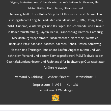
Sägen, Kreissägen und Zubehör wie Trenn-Scheiben, Nutfraeser, Hart
Metall Blätter, Holz Blätter, Oberfräse und
Kreissaegeblatt. Unser Online Shop bietet Ihnen eine breite Auswahl an
leistungsstarken Longlife Produkten von Edessö, AKE, HMG, Elmag, Thor,
WIDL, Guhema, Wintersteiger und Rix Sägen. Ihr Großhandel und Einkauf
in Baden-Württemberg, Bayern, Berlin, Brandenburg, Bremen, Hamburg,
Mecklenburg-Vorpommern, Niedersachsen, Nordrhein-Westfalen,
Rheinland-Pfalz, Saarland, Sachsen, Sachsen-Anhalt, Hessen, Schleswig-
Holstein und Thüringen! Jetzt online kaufen, Angebot nutzen und von
schnellem Versand und bestem Service profitieren! M&M-Tools.de ist der
Geschäftskundenanbieter und Fachhandel für hochwertige Qualitätsblätter
für Ihre Kreissäge!
Versand & Zahlung
Widerrufsrecht
Datenschutz
Impressum
AGB
Kontakt
betreut von FL Webdesign