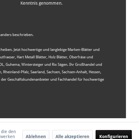
Kenntnis genommen.
anders beschrieben.
Scheiben. Jetzt hochwertige und langlebige Marken-Blätter und
aeser, Hart Metall Blätter, Holz Blätter, Oberfräse und
WIDL, Guhema, Wintersteiger und Rix Sägen. Ihr Großhandel und
heinland-Pfalz, Saarland, Sachsen, Sachsen-Anhalt, Hessen,
st der Geschäftskundenanbieter und Fachhandel für hochwertige
 die den
tzwerken
Ablehnen
Alle akzeptieren
Konfigurieren