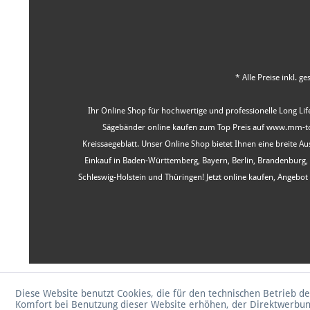
* Alle Preise inkl. g
Ihr Online Shop für hochwertige und professionelle Long Life
Sägebänder online kaufen zum Top Preis auf www.mm-tool
Kreissaegeblatt. Unser Online Shop bietet Ihnen eine breite 
Einkauf in Baden-Württemberg, Bayern, Berlin, Brandenburg
Schleswig-Holstein und Thüringen! Jetzt online kaufen, Angeb
Diese Website benutzt Cookies, die für den technischen Betrieb de
Komfort bei Benutzung dieser Website erhöhen, der Direktwerbun