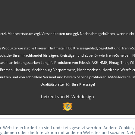
esetzl. Mehrwertsteuer zzgl.
Versandkosten
und ggf. Nachnahmegebühren, wenn nicht 
 Produkte wie stabile Fraeser, Hartmetall HSS Kreissaegeblatt, Sägeblatt und Trenn-
s.de- Ihrem Fachhandel für Sägen, Kreissägen und Zubehör wie Trenn-Scheiben, Nutfr
Auswahl an leistungsstarken Longlife Produkten von Edessö, AKE, HMG, Elmag, Thor, 
, Bremen, Hamburg, Mecklenburg-Vorpommern, Niedersachsen, Nordrhein-Westfalen, R
ot nutzen und von schnellem Versand und bestem Service profitieren! M&M-Tools.de i
Qualitätsblätter für Ihre Kreissäge!
betreut von FL Webdesign
r Website erforderlich sind und stets gesetzt werden. Andere Cookies,
g dienen oder die Interaktion mit anderen Websites und sozialen Ne