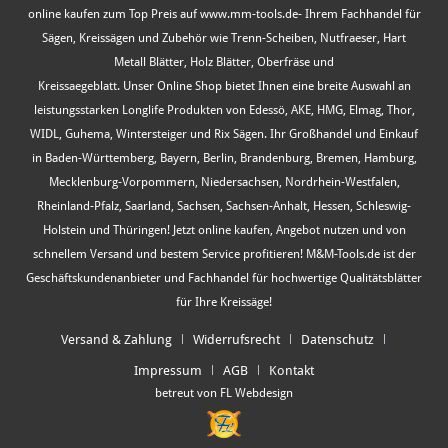
online kaufen zum Top Preis auf www.mm-tools.de- Ihrem Fachhandel für
Sägen, Kreissägen und Zubehör wie Trenn-Scheiben, Nutfraeser, Hart
Metall Blätter, Holz Blätter, Oberfräse und
Kreissaegeblatt. Unser Online Shop bietet Ihnen eine breite Auswahl an
leistungsstarken Longlife Produkten von Edessö, AKE, HMG, Elmag, Thor,
WIDL, Guhema, Wintersteiger und Rix Sägen. Ihr Großhandel und Einkauf
in Baden-Württemberg, Bayern, Berlin, Brandenburg, Bremen, Hamburg,
Mecklenburg-Vorpommern, Niedersachsen, Nordrhein-Westfalen,
Rheinland-Pfalz, Saarland, Sachsen, Sachsen-Anhalt, Hessen, Schleswig-
Holstein und Thüringen! Jetzt online kaufen, Angebot nutzen und von
schnellem Versand und bestem Service profitieren! M&M-Tools.de ist der
Geschäftskundenanbieter und Fachhandel für hochwertige Qualitätsblätter
für Ihre Kreissäge!
Versand & Zahlung
Widerrufsrecht
Datenschutz
Impressum
AGB
Kontakt
betreut von FL Webdesign