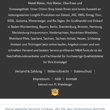
Metall Blätter, Holz Blätter, Oberfräse und
Kreissaegeblatt. Unser Online Shop bietet Ihnen eine breite Auswahl an
leistungsstarken Longlife Produkten von Edessö, AKE, HMG, Elmag, Thor,
WIDL, Guhema, Wintersteiger und Rix Sägen. Ihr Großhandel und Einkauf
in Baden-Württemberg, Bayern, Berlin, Brandenburg, Bremen, Hamburg,
Mecklenburg-Vorpommern, Niedersachsen, Nordrhein-Westfalen,
Rheinland-Pfalz, Saarland, Sachsen, Sachsen-Anhalt, Hessen, Schleswig-
Holstein und Thüringen! Jetzt online kaufen, Angebot nutzen und von
schnellem Versand und bestem Service profitieren! M&M-Tools.de ist der
Geschäftskundenanbieter und Fachhandel für hochwertige Qualitätsblätter
für Ihre Kreissäge!
Versand & Zahlung
Widerrufsrecht
Datenschutz
Impressum
AGB
Kontakt
betreut von FL Webdesign
Diese Website benutzt Cookies, die für den technischen Betrieb