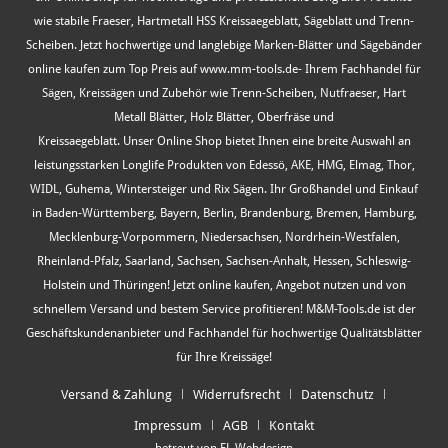
wie stabile Fraeser, Hartmetall HSS Kreissaegeblatt, Sägeblatt und Trenn-
Scheiben. Jetzt hochwertige und langlebige Marken-Blätter und Sägebänder
online kaufen zum Top Preis auf www.mm-tools.de- Ihrem Fachhandel für
Sägen, Kreissägen und Zubehör wie Trenn-Scheiben, Nutfraeser, Hart
Metall Blätter, Holz Blätter, Oberfräse und
Kreissaegeblatt. Unser Online Shop bietet Ihnen eine breite Auswahl an
leistungsstarken Longlife Produkten von Edessö, AKE, HMG, Elmag, Thor,
WIDL, Guhema, Wintersteiger und Rix Sägen. Ihr Großhandel und Einkauf
in Baden-Württemberg, Bayern, Berlin, Brandenburg, Bremen, Hamburg,
Mecklenburg-Vorpommern, Niedersachsen, Nordrhein-Westfalen,
Rheinland-Pfalz, Saarland, Sachsen, Sachsen-Anhalt, Hessen, Schleswig-
Holstein und Thüringen! Jetzt online kaufen, Angebot nutzen und von
schnellem Versand und bestem Service profitieren! M&M-Tools.de ist der
Geschäftskundenanbieter und Fachhandel für hochwertige Qualitätsblätter
für Ihre Kreissäge!
Versand & Zahlung
Widerrufsrecht
Datenschutz
Impressum
AGB
Kontakt