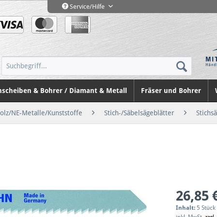
Service/Hilfe
nscheiben & Bohrer / Diamant & Metall
Fräser und Bohrer
Holz/NE-Metalle/Kunststoffe
Stich-/Säbelsägeblätter
Stichs
26,85 
Inhalt:
5 Stück 