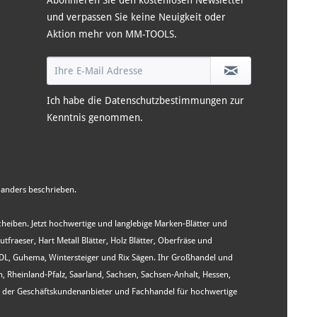
Abonnieren Sie den kostenlosen Newsletter
und verpassen Sie keine Neuigkeit oder
Aktion mehr von MM-TOOLS.
Ich habe die
Datenschutzbestimmungen
zur
Kenntnis genommen.
anders beschrieben.
Scheiben. Jetzt hochwertige und langlebige Marken-Blätter und
aeser, Hart Metall Blätter, Holz Blätter, Oberfräse und
WIDL, Guhema, Wintersteiger und Rix Sägen. Ihr Großhandel und
heinland-Pfalz, Saarland, Sachsen, Sachsen-Anhalt, Hessen,
st der Geschäftskundenanbieter und Fachhandel für hochwertige