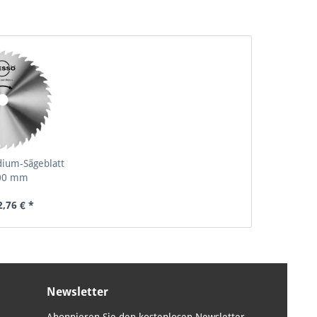
ium-Sägeblatt
00 mm
2,76 € *
Newsletter