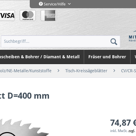
Service/Hilfe
nscheiben & Bohrer / Diamant & Metall
Fräser und Bohrer
Holz/NE-Metalle/Kunststoffe
Tisch-Kreissägeblätter
CV/CR-S
tt D=400 mm
74,87 
inkl. MwSt.
zzgl