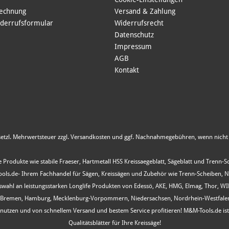
Rechnung
Versand & Zahlung
derrufsformular
Widerrufsrecht
Datenschutz
Impressum
AGB
Kontakt
esetzl. Mehrwertsteuer zzgl.
Versandkosten
und ggf. Nachnahmegebühren, wenn nicht 
 Produkte wie stabile Fraeser, Hartmetall HSS Kreissaegeblatt, Sägeblatt und Trenn-
s.de- Ihrem Fachhandel für Sägen, Kreissägen und Zubehör wie Trenn-Scheiben, Nutfr
Auswahl an leistungsstarken Longlife Produkten von Edessö, AKE, HMG, Elmag, Thor, 
, Bremen, Hamburg, Mecklenburg-Vorpommern, Niedersachsen, Nordrhein-Westfalen, R
ot nutzen und von schnellem Versand und bestem Service profitieren! M&M-Tools.de i
Qualitätsblätter für Ihre Kreissäge!