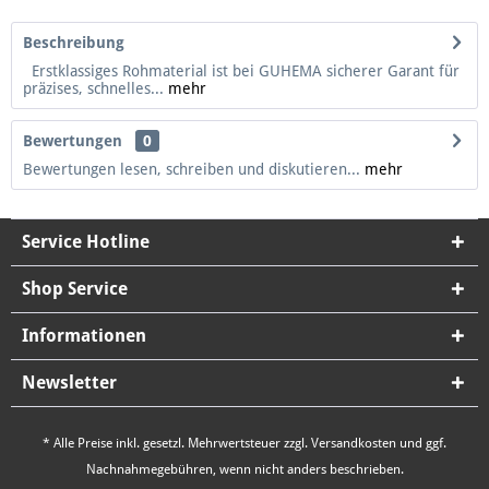
Beschreibung
Erstklassiges Rohmaterial ist bei GUHEMA sicherer Garant für
präzises, schnelles...
mehr
Bewertungen
0
Bewertungen lesen, schreiben und diskutieren...
mehr
Service Hotline
Shop Service
Informationen
Newsletter
* Alle Preise inkl. gesetzl. Mehrwertsteuer zzgl.
Versandkosten
und ggf.
Nachnahmegebühren, wenn nicht anders beschrieben.