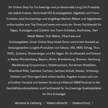
Ihr Online Shop für hochwertige und professionelle Long Life Produkte
wie stabile Fraeser, Hartmetall HSS Kreissaegeblatt, Sägeblatt und Trenn-
Scheiben. Jetzt hochwertige und langlebige Marken-Blätter und Sägebänder
online kaufen zum Top Preis auf www.mm-tools.de- Ihrem Fachhandel für
Sägen, Kreissägen und Zubehör wie Trenn-Scheiben, Nutfraeser, Hart
Metall Blätter, Holz Blätter, Oberfräse und
Kreissaegeblatt. Unser Online Shop bietet Ihnen eine breite Auswahl an
leistungsstarken Longlife Produkten von Edessö, AKE, HMG, Elmag, Thor,
WIDL, Guhema, Wintersteiger und Rix Sägen. Ihr Großhandel und Einkauf
in Baden-Württemberg, Bayern, Berlin, Brandenburg, Bremen, Hamburg,
Mecklenburg-Vorpommern, Niedersachsen, Nordrhein-Westfalen,
Rheinland-Pfalz, Saarland, Sachsen, Sachsen-Anhalt, Hessen, Schleswig-
Holstein und Thüringen! Jetzt online kaufen, Angebot nutzen und von
schnellem Versand und bestem Service profitieren! M&M-Tools.de ist der
Geschäftskundenanbieter und Fachhandel für hochwertige Qualitätsblätter
für Ihre Kreissäge!
Versand & Zahlung
Widerrufsrecht
Datenschutz