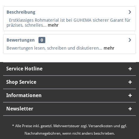
Beschreibung
Erstklassiges Rohmaterial ist bei GUHEMA sicherer Garant für
präzises, schnelles...
mehr
Bewertungen
0
Bewertungen lesen, schreiben und diskutieren...
mehr
Service Hotline
Shop Service
Informationen
Newsletter
* Alle Preise inkl. gesetzl. Mehrwertsteuer zzgl.
Versandkosten
und ggf.
Nachnahmegebühren, wenn nicht anders beschrieben.