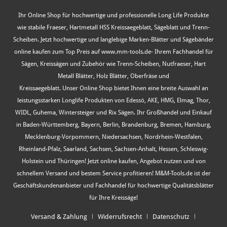
Ihr Online Shop für hochwertige und professionelle Long Life Produkte
wie stabile Fraeser, Hartmetall HSS Kreissaegeblatt, Sägeblatt und Trenn-
Scheiben. Jetzt hochwertige und langlebige Marken-Blätter und Sägebänder
online kaufen zum Top Preis auf www.mm-tools.de- Ihrem Fachhandel für
Sägen, Kreissägen und Zubehör wie Trenn-Scheiben, Nutfraeser, Hart
Metall Blätter, Holz Blätter, Oberfräse und
Kreissaegeblatt. Unser Online Shop bietet Ihnen eine breite Auswahl an
leistungsstarken Longlife Produkten von Edessö, AKE, HMG, Elmag, Thor,
WIDL, Guhema, Wintersteiger und Rix Sägen. Ihr Großhandel und Einkauf
in Baden-Württemberg, Bayern, Berlin, Brandenburg, Bremen, Hamburg,
Mecklenburg-Vorpommern, Niedersachsen, Nordrhein-Westfalen,
Rheinland-Pfalz, Saarland, Sachsen, Sachsen-Anhalt, Hessen, Schleswig-
Holstein und Thüringen! Jetzt online kaufen, Angebot nutzen und von
schnellem Versand und bestem Service profitieren! M&M-Tools.de ist der
Geschäftskundenanbieter und Fachhandel für hochwertige Qualitätsblätter
für Ihre Kreissäge!
Versand & Zahlung
Widerrufsrecht
Datenschutz