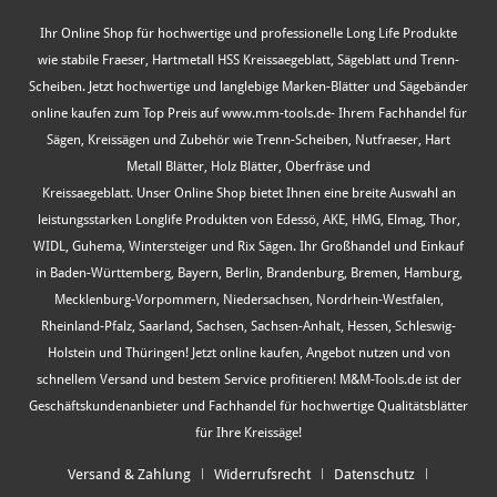
Ihr Online Shop für hochwertige und professionelle Long Life Produkte
wie stabile Fraeser, Hartmetall HSS Kreissaegeblatt, Sägeblatt und Trenn-
Scheiben. Jetzt hochwertige und langlebige Marken-Blätter und Sägebänder
online kaufen zum Top Preis auf www.mm-tools.de- Ihrem Fachhandel für
Sägen, Kreissägen und Zubehör wie Trenn-Scheiben, Nutfraeser, Hart
Metall Blätter, Holz Blätter, Oberfräse und
Kreissaegeblatt. Unser Online Shop bietet Ihnen eine breite Auswahl an
leistungsstarken Longlife Produkten von Edessö, AKE, HMG, Elmag, Thor,
WIDL, Guhema, Wintersteiger und Rix Sägen. Ihr Großhandel und Einkauf
in Baden-Württemberg, Bayern, Berlin, Brandenburg, Bremen, Hamburg,
Mecklenburg-Vorpommern, Niedersachsen, Nordrhein-Westfalen,
Rheinland-Pfalz, Saarland, Sachsen, Sachsen-Anhalt, Hessen, Schleswig-
Holstein und Thüringen! Jetzt online kaufen, Angebot nutzen und von
schnellem Versand und bestem Service profitieren! M&M-Tools.de ist der
Geschäftskundenanbieter und Fachhandel für hochwertige Qualitätsblätter
für Ihre Kreissäge!
Versand & Zahlung
Widerrufsrecht
Datenschutz