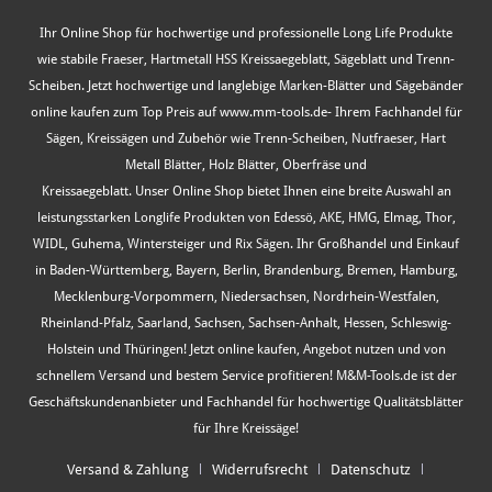
Ihr Online Shop für hochwertige und professionelle Long Life Produkte
wie stabile Fraeser, Hartmetall HSS Kreissaegeblatt, Sägeblatt und Trenn-
Scheiben. Jetzt hochwertige und langlebige Marken-Blätter und Sägebänder
online kaufen zum Top Preis auf www.mm-tools.de- Ihrem Fachhandel für
Sägen, Kreissägen und Zubehör wie Trenn-Scheiben, Nutfraeser, Hart
Metall Blätter, Holz Blätter, Oberfräse und
Kreissaegeblatt. Unser Online Shop bietet Ihnen eine breite Auswahl an
leistungsstarken Longlife Produkten von Edessö, AKE, HMG, Elmag, Thor,
WIDL, Guhema, Wintersteiger und Rix Sägen. Ihr Großhandel und Einkauf
in Baden-Württemberg, Bayern, Berlin, Brandenburg, Bremen, Hamburg,
Mecklenburg-Vorpommern, Niedersachsen, Nordrhein-Westfalen,
Rheinland-Pfalz, Saarland, Sachsen, Sachsen-Anhalt, Hessen, Schleswig-
Holstein und Thüringen! Jetzt online kaufen, Angebot nutzen und von
schnellem Versand und bestem Service profitieren! M&M-Tools.de ist der
Geschäftskundenanbieter und Fachhandel für hochwertige Qualitätsblätter
für Ihre Kreissäge!
Versand & Zahlung
Widerrufsrecht
Datenschutz