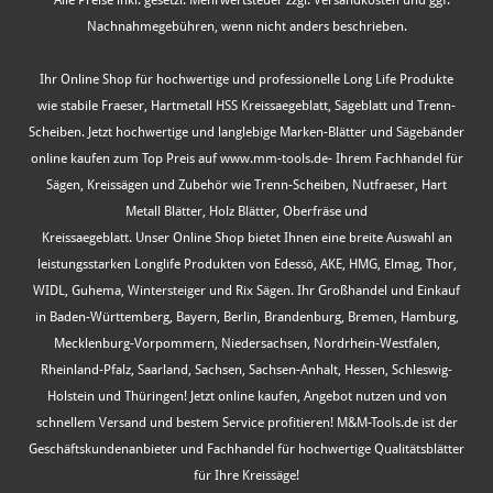
* Alle Preise inkl. gesetzl. Mehrwertsteuer zzgl.
Versandkosten
und ggf.
Nachnahmegebühren, wenn nicht anders beschrieben.
Ihr Online Shop für hochwertige und professionelle Long Life Produkte
wie stabile Fraeser, Hartmetall HSS Kreissaegeblatt, Sägeblatt und Trenn-
Scheiben. Jetzt hochwertige und langlebige Marken-Blätter und Sägebänder
online kaufen zum Top Preis auf www.mm-tools.de- Ihrem Fachhandel für
Sägen, Kreissägen und Zubehör wie Trenn-Scheiben, Nutfraeser, Hart
Metall Blätter, Holz Blätter, Oberfräse und
Kreissaegeblatt. Unser Online Shop bietet Ihnen eine breite Auswahl an
leistungsstarken Longlife Produkten von Edessö, AKE, HMG, Elmag, Thor,
WIDL, Guhema, Wintersteiger und Rix Sägen. Ihr Großhandel und Einkauf
in Baden-Württemberg, Bayern, Berlin, Brandenburg, Bremen, Hamburg,
Mecklenburg-Vorpommern, Niedersachsen, Nordrhein-Westfalen,
Rheinland-Pfalz, Saarland, Sachsen, Sachsen-Anhalt, Hessen, Schleswig-
Holstein und Thüringen! Jetzt online kaufen, Angebot nutzen und von
schnellem Versand und bestem Service profitieren! M&M-Tools.de ist der
Geschäftskundenanbieter und Fachhandel für hochwertige Qualitätsblätter
für Ihre Kreissäge!