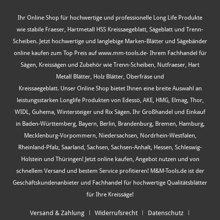
Ihr Online Shop für hochwertige und professionelle Long Life Produkte
wie stabile Fraeser, Hartmetall HSS Kreissaegeblatt, Sägeblatt und Trenn-
Scheiben. Jetzt hochwertige und langlebige Marken-Blätter und Sägebänder
online kaufen zum Top Preis auf www.mm-tools.de- Ihrem Fachhandel für
Sägen, Kreissägen und Zubehör wie Trenn-Scheiben, Nutfraeser, Hart
Metall Blätter, Holz Blätter, Oberfräse und
Kreissaegeblatt. Unser Online Shop bietet Ihnen eine breite Auswahl an
leistungsstarken Longlife Produkten von Edessö, AKE, HMG, Elmag, Thor,
WIDL, Guhema, Wintersteiger und Rix Sägen. Ihr Großhandel und Einkauf
in Baden-Württemberg, Bayern, Berlin, Brandenburg, Bremen, Hamburg,
Mecklenburg-Vorpommern, Niedersachsen, Nordrhein-Westfalen,
Rheinland-Pfalz, Saarland, Sachsen, Sachsen-Anhalt, Hessen, Schleswig-
Holstein und Thüringen! Jetzt online kaufen, Angebot nutzen und von
schnellem Versand und bestem Service profitieren! M&M-Tools.de ist der
Geschäftskundenanbieter und Fachhandel für hochwertige Qualitätsblätter
für Ihre Kreissäge!
Versand & Zahlung
Widerrufsrecht
Datenschutz