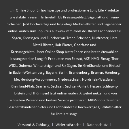
Ihr Online Shop für hochwertige und professionelle Long Life Produkte
wie stabile Fraeser, Hartmetall HSS Kreissaegeblatt, Sägeblatt und Trenn-
Scheiben. Jetzt hochwertige und langlebige Marken-Blätter und Sägebänder
online kaufen zum Top Preis auf www.mm-tools.de- Ihrem Fachhandel für
Sägen, Kreissägen und Zubehör wie Trenn-Scheiben, Nutfraeser, Hart
Metall Blätter, Holz Blätter, Oberfräse und
Kreissaegeblatt. Unser Online Shop bietet Ihnen eine breite Auswahl an
leistungsstarken Longlife Produkten von Edessö, AKE, HMG, Elmag, Thor,
WIDL, Guhema, Wintersteiger und Rix Sägen. Ihr Großhandel und Einkauf
in Baden-Württemberg, Bayern, Berlin, Brandenburg, Bremen, Hamburg,
Mecklenburg-Vorpommern, Niedersachsen, Nordrhein-Westfalen,
Rheinland-Pfalz, Saarland, Sachsen, Sachsen-Anhalt, Hessen, Schleswig-
Holstein und Thüringen! Jetzt online kaufen, Angebot nutzen und von
schnellem Versand und bestem Service profitieren! M&M-Tools.de ist der
Geschäftskundenanbieter und Fachhandel für hochwertige Qualitätsblätter
für Ihre Kreissäge!
Versand & Zahlung
Widerrufsrecht
Datenschutz