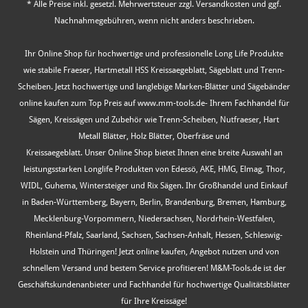
* Alle Preise inkl. gesetzl. Mehrwertsteuer zzgl.
Versandkosten
und ggf.
Nachnahmegebühren, wenn nicht anders beschrieben.
Ihr Online Shop für hochwertige und professionelle Long Life Produkte
wie stabile Fraeser, Hartmetall HSS Kreissaegeblatt, Sägeblatt und Trenn-
Scheiben. Jetzt hochwertige und langlebige Marken-Blätter und Sägebänder
online kaufen zum Top Preis auf www.mm-tools.de- Ihrem Fachhandel für
Sägen, Kreissägen und Zubehör wie Trenn-Scheiben, Nutfraeser, Hart
Metall Blätter, Holz Blätter, Oberfräse und
Kreissaegeblatt. Unser Online Shop bietet Ihnen eine breite Auswahl an
leistungsstarken Longlife Produkten von Edessö, AKE, HMG, Elmag, Thor,
WIDL, Guhema, Wintersteiger und Rix Sägen. Ihr Großhandel und Einkauf
in Baden-Württemberg, Bayern, Berlin, Brandenburg, Bremen, Hamburg,
Mecklenburg-Vorpommern, Niedersachsen, Nordrhein-Westfalen,
Rheinland-Pfalz, Saarland, Sachsen, Sachsen-Anhalt, Hessen, Schleswig-
Holstein und Thüringen! Jetzt online kaufen, Angebot nutzen und von
schnellem Versand und bestem Service profitieren! M&M-Tools.de ist der
Geschäftskundenanbieter und Fachhandel für hochwertige Qualitätsblätter
für Ihre Kreissäge!