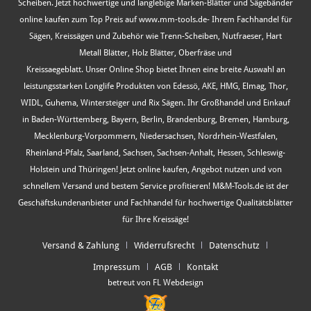
Scheiben. Jetzt hochwertige und langlebige Marken-Blätter und Sägebänder
online kaufen zum Top Preis auf www.mm-tools.de- Ihrem Fachhandel für
Sägen, Kreissägen und Zubehör wie Trenn-Scheiben, Nutfraeser, Hart
Metall Blätter, Holz Blätter, Oberfräse und
Kreissaegeblatt. Unser Online Shop bietet Ihnen eine breite Auswahl an
leistungsstarken Longlife Produkten von Edessö, AKE, HMG, Elmag, Thor,
WIDL, Guhema, Wintersteiger und Rix Sägen. Ihr Großhandel und Einkauf
in Baden-Württemberg, Bayern, Berlin, Brandenburg, Bremen, Hamburg,
Mecklenburg-Vorpommern, Niedersachsen, Nordrhein-Westfalen,
Rheinland-Pfalz, Saarland, Sachsen, Sachsen-Anhalt, Hessen, Schleswig-
Holstein und Thüringen! Jetzt online kaufen, Angebot nutzen und von
schnellem Versand und bestem Service profitieren! M&M-Tools.de ist der
Geschäftskundenanbieter und Fachhandel für hochwertige Qualitätsblätter
für Ihre Kreissäge!
Versand & Zahlung
Widerrufsrecht
Datenschutz
Impressum
AGB
Kontakt
betreut von FL Webdesign