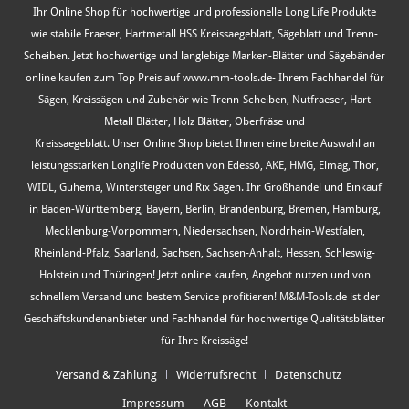
Ihr Online Shop für hochwertige und professionelle Long Life Produkte
wie stabile Fraeser, Hartmetall HSS Kreissaegeblatt, Sägeblatt und Trenn-
Scheiben. Jetzt hochwertige und langlebige Marken-Blätter und Sägebänder
online kaufen zum Top Preis auf www.mm-tools.de- Ihrem Fachhandel für
Sägen, Kreissägen und Zubehör wie Trenn-Scheiben, Nutfraeser, Hart
Metall Blätter, Holz Blätter, Oberfräse und
Kreissaegeblatt. Unser Online Shop bietet Ihnen eine breite Auswahl an
leistungsstarken Longlife Produkten von Edessö, AKE, HMG, Elmag, Thor,
WIDL, Guhema, Wintersteiger und Rix Sägen. Ihr Großhandel und Einkauf
in Baden-Württemberg, Bayern, Berlin, Brandenburg, Bremen, Hamburg,
Mecklenburg-Vorpommern, Niedersachsen, Nordrhein-Westfalen,
Rheinland-Pfalz, Saarland, Sachsen, Sachsen-Anhalt, Hessen, Schleswig-
Holstein und Thüringen! Jetzt online kaufen, Angebot nutzen und von
schnellem Versand und bestem Service profitieren! M&M-Tools.de ist der
Geschäftskundenanbieter und Fachhandel für hochwertige Qualitätsblätter
für Ihre Kreissäge!
Versand & Zahlung
Widerrufsrecht
Datenschutz
Impressum
AGB
Kontakt