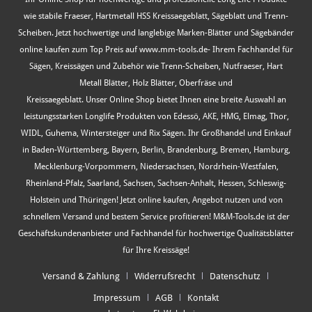
wie stabile Fraeser, Hartmetall HSS Kreissaegeblatt, Sägeblatt und Trenn-
Scheiben. Jetzt hochwertige und langlebige Marken-Blätter und Sägebänder
online kaufen zum Top Preis auf www.mm-tools.de- Ihrem Fachhandel für
Sägen, Kreissägen und Zubehör wie Trenn-Scheiben, Nutfraeser, Hart
Metall Blätter, Holz Blätter, Oberfräse und
Kreissaegeblatt. Unser Online Shop bietet Ihnen eine breite Auswahl an
leistungsstarken Longlife Produkten von Edessö, AKE, HMG, Elmag, Thor,
WIDL, Guhema, Wintersteiger und Rix Sägen. Ihr Großhandel und Einkauf
in Baden-Württemberg, Bayern, Berlin, Brandenburg, Bremen, Hamburg,
Mecklenburg-Vorpommern, Niedersachsen, Nordrhein-Westfalen,
Rheinland-Pfalz, Saarland, Sachsen, Sachsen-Anhalt, Hessen, Schleswig-
Holstein und Thüringen! Jetzt online kaufen, Angebot nutzen und von
schnellem Versand und bestem Service profitieren! M&M-Tools.de ist der
Geschäftskundenanbieter und Fachhandel für hochwertige Qualitätsblätter
für Ihre Kreissäge!
Versand & Zahlung
Widerrufsrecht
Datenschutz
Impressum
AGB
Kontakt