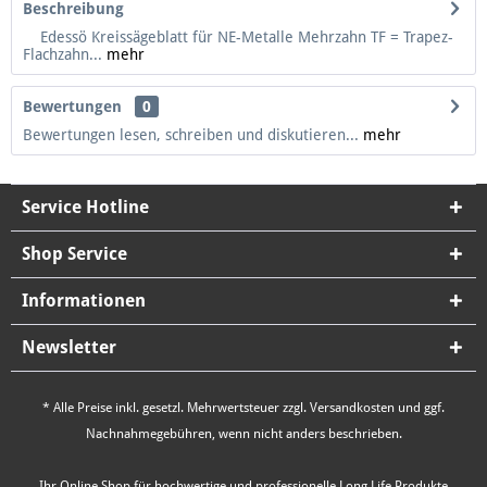
Beschreibung
Edessö Kreissägeblatt für NE-Metalle Mehrzahn TF = Trapez-
Flachzahn...
mehr
Bewertungen
0
Bewertungen lesen, schreiben und diskutieren...
mehr
Service Hotline
Shop Service
Informationen
Newsletter
* Alle Preise inkl. gesetzl. Mehrwertsteuer zzgl.
Versandkosten
und ggf.
Nachnahmegebühren, wenn nicht anders beschrieben.
Ihr Online Shop für hochwertige und professionelle Long Life Produkte